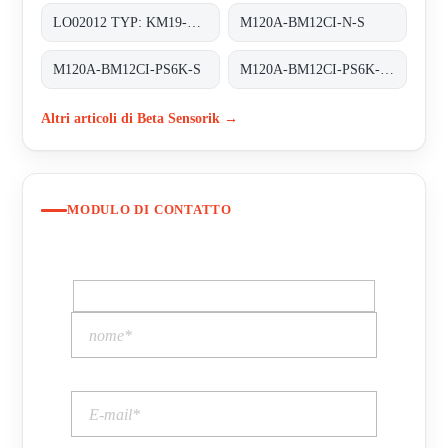
LO02012 TYP: KM19-G-3
M120A-BM12CI-N-S
M120A-BM12CI-PS6K-S
M120A-BM12CI-PS6K-S. (BS22027)
Altri articoli di Beta Sensorik →
MODULO DI CONTATTO