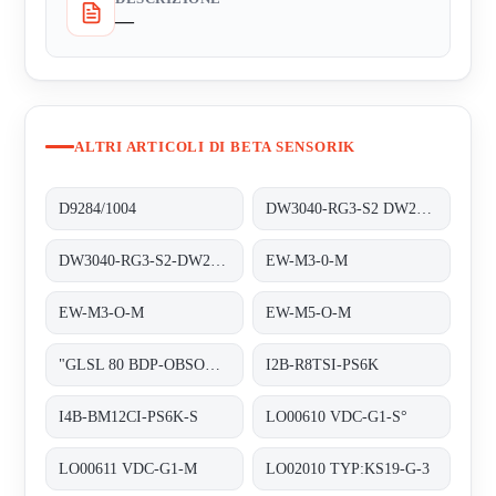
—
ALTRI ARTICOLI DI BETA SENSORIK
D9284/1004
DW3040-RG3-S2 DW27232
DW3040-RG3-S2-DW27232
EW-M3-0-M
EW-M3-O-M
EW-M5-O-M
"GLSL 80 BDP-OBSOLETE!! REPLACED BY ""OE27131"""
I2B-R8TSI-PS6K
I4B-BM12CI-PS6K-S
LO00610 VDC-G1-S°
LO00611 VDC-G1-M
LO02010 TYP:KS19-G-3