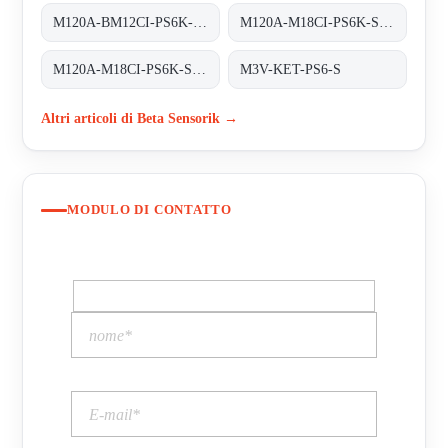
M120A-BM12CI-PS6K-S. (BS22027)
M120A-M18CI-PS6K-S OR M120A-BM12CI-PS6K-S
M120A-M18CI-PS6K-S obsolete replaced by M120A-BM12CI-PS6K-S
M3V-KET-PS6-S
Altri articoli di Beta Sensorik →
MODULO DI CONTATTO