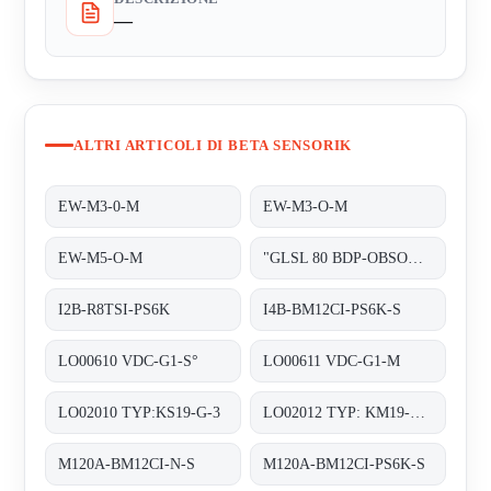
—
ALTRI ARTICOLI DI BETA SENSORIK
EW-M3-0-M
EW-M3-O-M
EW-M5-O-M
"GLSL 80 BDP-OBSOLETE!! REPLACED BY ""OE27131"""
I2B-R8TSI-PS6K
I4B-BM12CI-PS6K-S
LO00610 VDC-G1-S°
LO00611 VDC-G1-M
LO02010 TYP:KS19-G-3
LO02012 TYP: KM19-G-3
M120A-BM12CI-N-S
M120A-BM12CI-PS6K-S