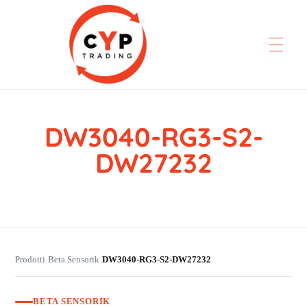
DW3040-RG3-S2-
CYP Trading
Professionelle Ersatzteilbeschaffung
DW27232
Prodotti
Beta Sensorik
DW3040-RG3-S2-DW27232
›
›
BETA SENSORIK