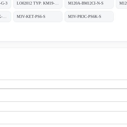
-G-3
LO02012 TYP: KM19-G-3
M120A-BM12CI-N-S
M12
M120A-M18CI-PS6K-S obsolete replaced by M120A-BM12CI-PS6K-S
M3V-KET-PS6-S
M3V-PR3C-PS6K-S