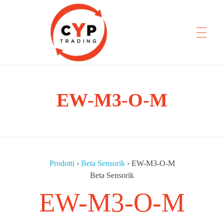
CYP Trading
EW-M3-O-M
Professionelle Ersatzteilbeschaffung
Prodotti
›
Beta Sensorik
›
EW-M3-O-M
Beta Sensorik
EW-M3-O-M