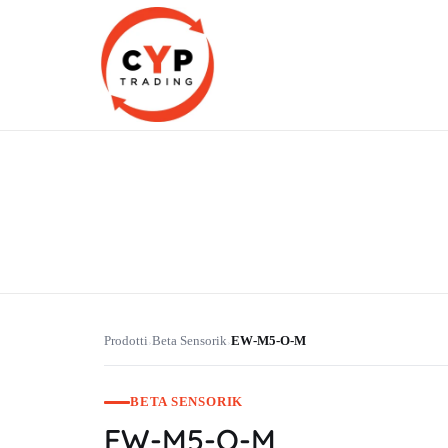
CYP Trading
Professionelle Ersatzteilbeschaffung
Prodotti
Beta Sensorik
EW-M5-O-M
›
›
BETA SENSORIK
EW-M5-O-M