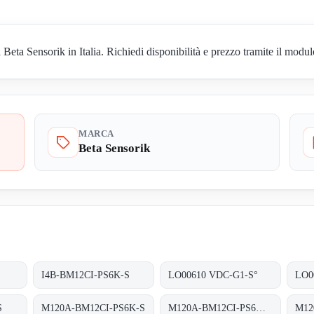
a Sensorik in Italia. Richiedi disponibilità e prezzo tramite il modulo
MARCA
Beta Sensorik
I4B-BM12CI-PS6K-S
LO00610 VDC-G1-S°
LO0
S
M120A-BM12CI-PS6K-S
M120A-BM12CI-PS6K-S. (BS22027)