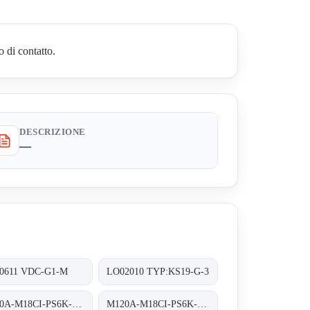
 di contatto.
DESCRIZIONE
—
0611 VDC-G1-M
LO02010 TYP:KS19-G-3
M120A-M18CI-PS6K-S OR M120A-BM12CI-PS6K-S
M120A-M18CI-PS6K-S obsolete replaced by M120A-BM12CI-PS6K-S