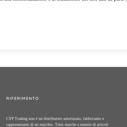
RIFERIMENTO
CYP Trading non é un distributore autorizzato, fabbricante o
rappresentante di un marchio. Tutte marche e numeri di articoli