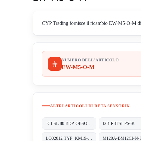
CYP Trading fornisce il ricambio EW-M5-O-M di Bet
NUMERO DELL'ARTICOLO
EW-M5-O-M
ALTRI ARTICOLI DI BETA SENSORIK
"GLSL 80 BDP-OBSOLETE!! REPLACED BY ""OE27131"""
I2B-R8TSI-PS6K
LO02012 TYP: KM19-G-3
M120A-BM12CI-N-