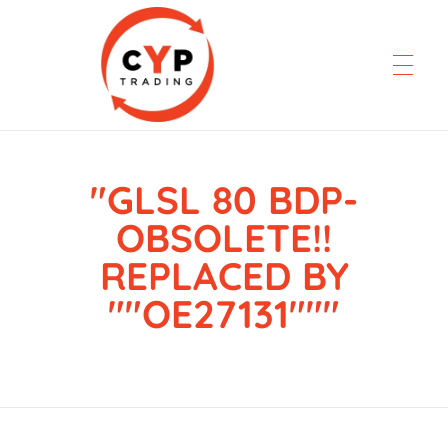
"GLSL 80 BDP-
CYP Trading
Professionelle Ersatzteilbeschaffung
OBSOLETE!!
REPLACED BY
""OE27131"""