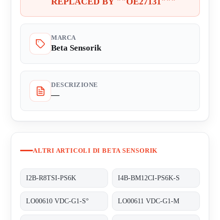
REPLACED BY ""OE27131"""
MARCA
Beta Sensorik
DESCRIZIONE
—
ALTRI ARTICOLI DI BETA SENSORIK
I2B-R8TSI-PS6K
I4B-BM12CI-PS6K-S
LO00610 VDC-G1-S°
LO00611 VDC-G1-M