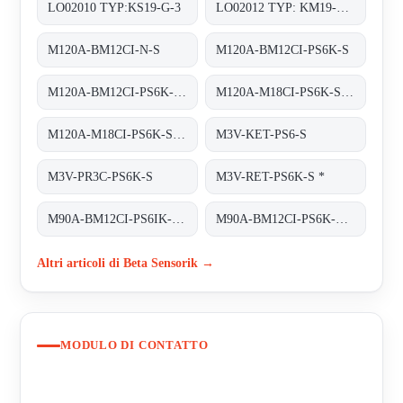
LO02010 TYP:KS19-G-3
LO02012 TYP: KM19-G-3
M120A-BM12CI-N-S
M120A-BM12CI-PS6K-S
M120A-BM12CI-PS6K-S. (BS22027)
M120A-M18CI-PS6K-S OR M120A-BM12CI-PS6K-S
M120A-M18CI-PS6K-S obsolete replaced by M120A-BM12CI-PS6K-S
M3V-KET-PS6-S
M3V-PR3C-PS6K-S
M3V-RET-PS6K-S *
M90A-BM12CI-PS6IK-S/TA200
M90A-BM12CI-PS6K-S/TA 200
Altri articoli di Beta Sensorik →
MODULO DI CONTATTO