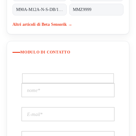
M90A-M12A-N-S-DB/1M/5POL obsolete, replaced by M90A-BM12A-N-S-DB/0
MMZ9999
Altri articoli di Beta Sensorik →
MODULO DI CONTATTO