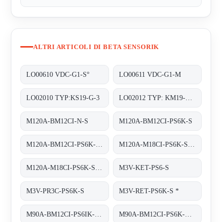
ALTRI ARTICOLI DI BETA SENSORIK
LO00610 VDC-G1-S°
LO00611 VDC-G1-M
LO02010 TYP:KS19-G-3
LO02012 TYP: KM19-G-3
M120A-BM12CI-N-S
M120A-BM12CI-PS6K-S
M120A-BM12CI-PS6K-S. (BS22027)
M120A-M18CI-PS6K-S OR M120A-BM12CI-PS6K-S
M120A-M18CI-PS6K-S obsolete replaced by M120A-BM12CI-PS6K-S
M3V-KET-PS6-S
M3V-PR3C-PS6K-S
M3V-RET-PS6K-S *
M90A-BM12CI-PS6IK-S/TA200
M90A-BM12CI-PS6K-S/TA 200