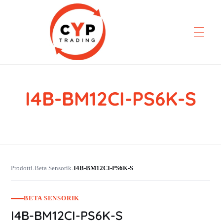
I4B-BM12CI-PS6K-S
CYP Trading
Professionelle Ersatzteilbeschaffung
Prodotti
Beta Sensorik
I4B-BM12CI-PS6K-S
›
›
BETA SENSORIK
I4B-BM12CI-PS6K-S