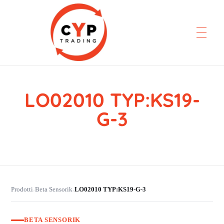
LO02010 TYP:KS19-
CYP Trading
Professionelle Ersatzteilbeschaffung
G-3
Prodotti
Beta Sensorik
LO02010 TYP:KS19-G-3
›
›
BETA SENSORIK