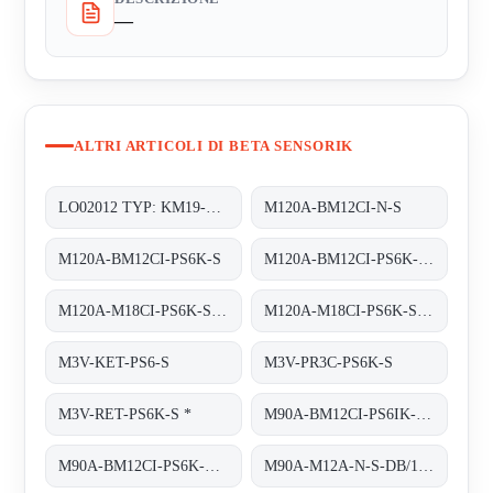
—
ALTRI ARTICOLI DI BETA SENSORIK
LO02012 TYP: KM19-G-3
M120A-BM12CI-N-S
M120A-BM12CI-PS6K-S
M120A-BM12CI-PS6K-S. (BS22027)
M120A-M18CI-PS6K-S OR M120A-BM12CI-PS6K-S
M120A-M18CI-PS6K-S obsolete replaced by M120A-BM12CI-PS6K-S
M3V-KET-PS6-S
M3V-PR3C-PS6K-S
M3V-RET-PS6K-S *
M90A-BM12CI-PS6IK-S/TA200
M90A-BM12CI-PS6K-S/TA 200
M90A-M12A-N-S-DB/1M/5POL obsolete, replaced by M90A-BM12A-N-S-DB/0