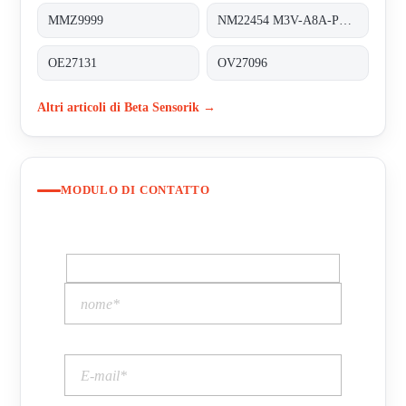
MMZ9999
NM22454 M3V-A8A-PS6K-S/K53
OE27131
OV27096
Altri articoli di Beta Sensorik →
MODULO DI CONTATTO