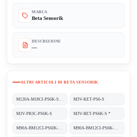
MARCA
Beta Sensorik
DESCRIZIONE
—
ALTRI ARTICOLI DI BETA SENSORIK
M120A-M18CI-PS6K-S obsolete replaced by M120A-BM12CI-PS6K-S
M3V-KET-PS6-S
M3V-PR3C-PS6K-S
M3V-RET-PS6K-S *
M90A-BM12CI-PS6IK-S/TA200
M90A-BM12CI-PS6K-S/TA 200