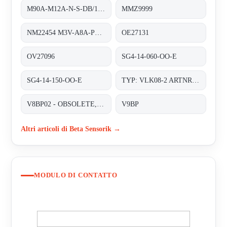
M90A-M12A-N-S-DB/1M/5POL obsolete, replaced by M90A-BM12A-N-S-DB/0
MMZ9999
NM22454 M3V-A8A-PS6K-S/K53
OE27131
OV27096
SG4-14-060-OO-E
SG4-14-150-OO-E
TYP: VLK08-2 ARTNR.: Z770023
V8BP02 - OBSOLETE, FOLLOWER- V9BP-01;
V9BP
Altri articoli di Beta Sensorik →
MODULO DI CONTATTO