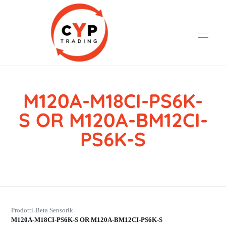
M120A-M18CI-PS6K-
CYP Trading
Professionelle Ersatzteilbeschaffung
S OR M120A-BM12CI-
PS6K-S
Prodotti
Beta Sensorik
›
›
M120A-M18CI-PS6K-S OR M120A-BM12CI-PS6K-S