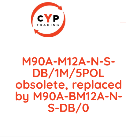
M90A-M12A-N-S-
CYP Trading
Professionelle Ersatzteilbeschaffung
DB/1M/5POL
obsolete, replaced
by M90A-BM12A-N-
S-DB/0