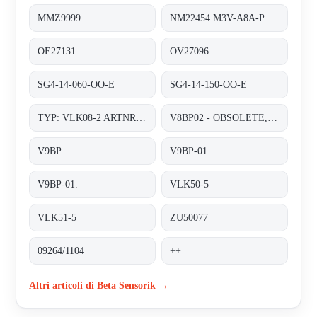
MMZ9999
NM22454 M3V-A8A-PS6K-S/K53
OE27131
OV27096
SG4-14-060-OO-E
SG4-14-150-OO-E
TYP: VLK08-2 ARTNR.: Z770023
V8BP02 - OBSOLETE, FOLLOWER- V9BP-01;
V9BP
V9BP-01
V9BP-01.
VLK50-5
VLK51-5
ZU50077
09264/1104
++
Altri articoli di Beta Sensorik →