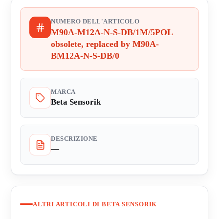
NUMERO DELL'ARTICOLO
M90A-M12A-N-S-DB/1M/5POL
obsolete, replaced by M90A-
BM12A-N-S-DB/0
MARCA
Beta Sensorik
DESCRIZIONE
—
ALTRI ARTICOLI DI BETA SENSORIK