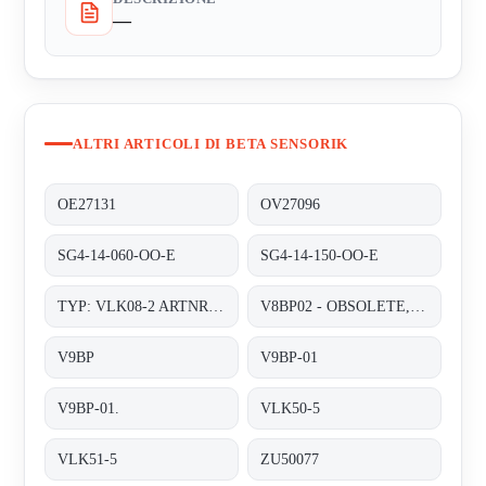
—
ALTRI ARTICOLI DI BETA SENSORIK
OE27131
OV27096
SG4-14-060-OO-E
SG4-14-150-OO-E
TYP: VLK08-2 ARTNR.: Z770023
V8BP02 - OBSOLETE, FOLLOWER- V9BP-01;
V9BP
V9BP-01
V9BP-01.
VLK50-5
VLK51-5
ZU50077