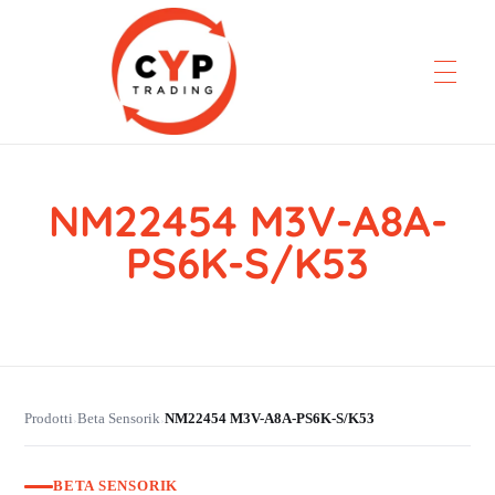
NM22454 M3V-A8A-
CYP Trading
Professionelle Ersatzteilbeschaffung
PS6K-S/K53
Prodotti
Beta Sensorik
NM22454 M3V-A8A-PS6K-S/K53
›
›
BETA SENSORIK