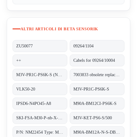
ALTRI ARTICOLI DI BETA SENSORIK
ZU50077
09264/1104
++
Cabels for 09264/10004
M3V-PR1C-PS6K-S (NM22252)
7003833 obsolete replacement M3V-PR1C-PS6K-S
VLK50-20
M3V-PR1C-PS6K-S
IPSD6-N4PO45-A8
M90A-BM12CI-PS6K-S
SKI-FSA-M30-P-nb-X-PBT-Y2
M3V-KET-PS6-S/500
P/N: NM22454 Type: M3V-A8A-PS6K-S/K53
M90A-BM12A-N-S-DB/0, 8m/5pol;