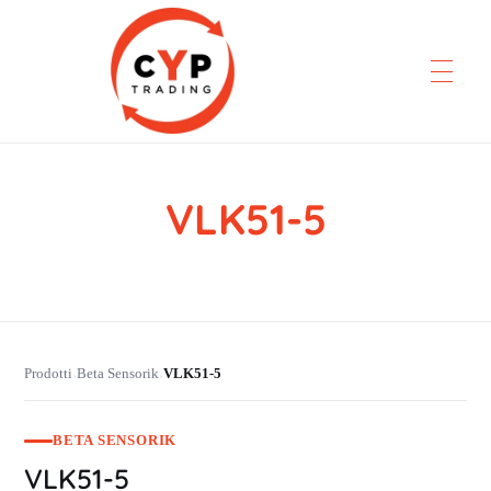
VLK51-5
CYP Trading
Professionelle Ersatzteilbeschaffung
Prodotti
Beta Sensorik
VLK51-5
›
›
BETA SENSORIK
VLK51-5