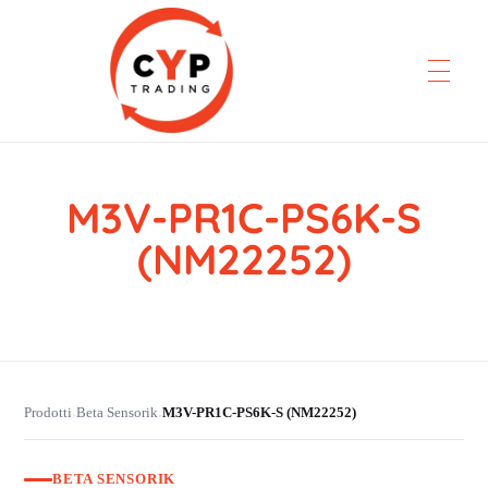
M3V-PR1C-PS6K-S
CYP Trading
Professionelle Ersatzteilbeschaffung
(NM22252)
Prodotti
Beta Sensorik
M3V-PR1C-PS6K-S (NM22252)
›
›
BETA SENSORIK