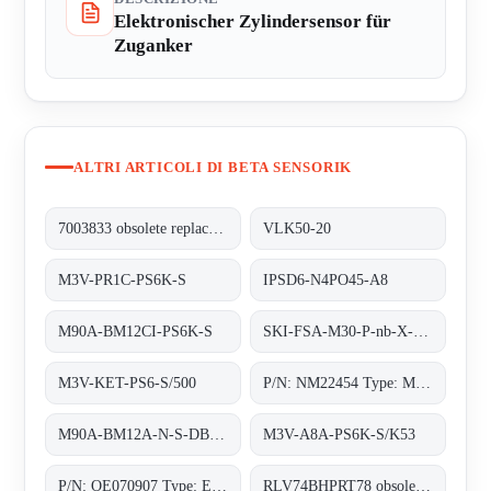
Elektronischer Zylindersensor für
Zuganker
ALTRI ARTICOLI DI BETA SENSORIK
7003833 obsolete replacement M3V-PR1C-PS6K-S
VLK50-20
M3V-PR1C-PS6K-S
IPSD6-N4PO45-A8
M90A-BM12CI-PS6K-S
SKI-FSA-M30-P-nb-X-PBT-Y2
M3V-KET-PS6-S/500
P/N: NM22454 Type: M3V-A8A-PS6K-S/K53
M90A-BM12A-N-S-DB/0, 8m/5pol;
M3V-A8A-PS6K-S/K53
P/N: OE070907 Type: EWM-M3-0-M
RLV74BHPRT78 obsolete, replacement P/N: OT27047 Type: RT-78-0-MHP;Lichttaster