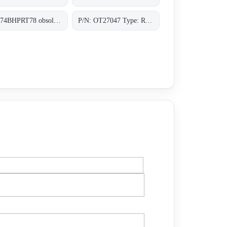
RLV74BHPRT78 obsolete, replacement P/N: OT27047 Type: RT-78-0-MHP;Lichttaster
P/N: OT27047 Type: RT-78-0-MHP