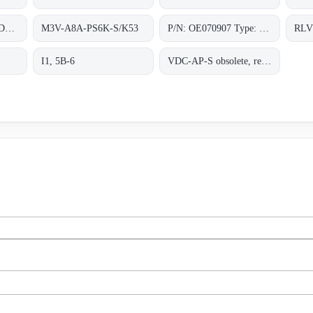
M90A-BM12A-N-S-DB/0, 8m/5pol;
M3V-A8A-PS6K-S/K53
P/N: OE070907 Type: EWM-M3-0-M
I1, 5B-6
VDC-AP-S obsolete, replaced by VDC-AP1-S;ALFHA PLUS STATIONARY UNIT