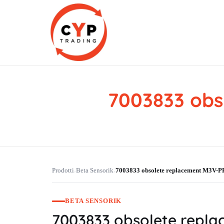
7003833 obs
CYP Trading
Professionelle Ersatzteilbeschaffung
Prodotti
Beta Sensorik
7003833 obsolete replacement M3V-
›
›
BETA SENSORIK
7003833 obsolete repl