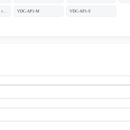
VDC-AP-M obsolete, replaced by VDC-AP1-M;INDUCTIVE COUPLER ALPHA PLUS
VDC-AP1-M
VDC-AP1-S