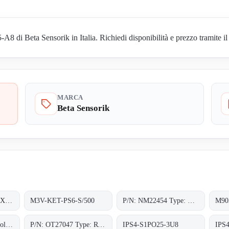
di Beta Sensorik in Italia. Richiedi disponibilità e prezzo tramite il
MARCA
Beta Sensorik
SKI-FSA-M30-P-nb-X-PBT-Y2
M3V-KET-PS6-S/500
P/N: NM22454 Type: M3V-A8A-PS6K-S/K53
RLV74BHPRT78 obsolete, replacement P/N: OT27047 Type: RT-78-0-MHP;Lichttaster
P/N: OT27047 Type: RT-78-0-MHP
IPS4-S1PO25-3U8
IPS