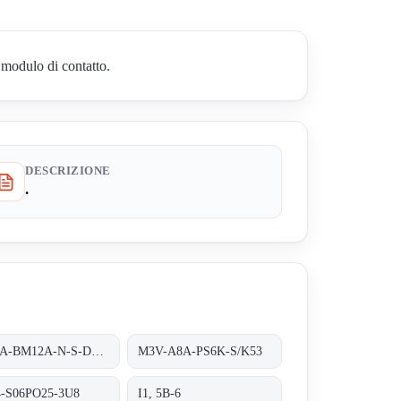
 modulo di contatto.
DESCRIZIONE
.
M90A-BM12A-N-S-DB/0, 8m/5pol;
M3V-A8A-PS6K-S/K53
4-S06PO25-3U8
I1, 5B-6