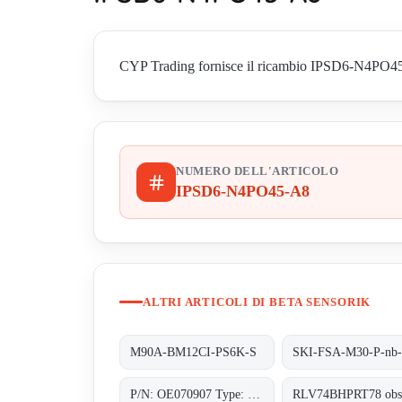
CYP Trading fornisce il ricambio IPSD6-N4PO45-A8 
NUMERO DELL'ARTICOLO
IPSD6-N4PO45-A8
ALTRI ARTICOLI DI BETA SENSORIK
M90A-BM12CI-PS6K-S
P/N: OE070907 Type: EWM-M3-0-M