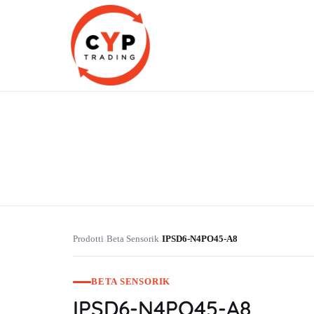
CYP Trading
Professionelle Ersatzteilbeschaffung
Prodotti
Beta Sensorik
IPSD6-N4PO45-A8
›
›
BETA SENSORIK
IPSD6-N4PO45-A8