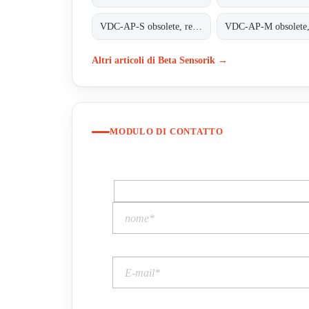
VDC-AP-S obsolete, replaced by VDC-AP1-S;ALFHA PLUS STATIONARY UNIT
Altri articoli di Beta Sensorik →
MODULO DI CONTATTO