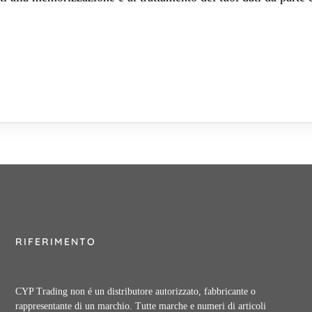
RIFERIMENTO
CYP Trading non é un distributore autorizzato, fabbricante o
rappresentante di un marchio. Tutte marche e numeri di articoli