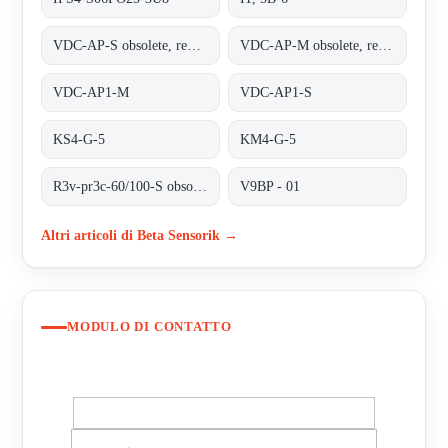
VDC-AP-S obsolete, replaced by VDC-AP1-S;ALFHA PLUS STATIONARY UNIT
VDC-AP-M obsolete, replaced by VDC-AP1-M;INDUCTIVE COUPLER ALPHA PLUS
VDC-AP1-M
VDC-AP1-S
KS4-G-5
KM4-G-5
R3v-pr3c-60/100-S obsolete no replacement
V9BP - 01
Altri articoli di Beta Sensorik →
MODULO DI CONTATTO