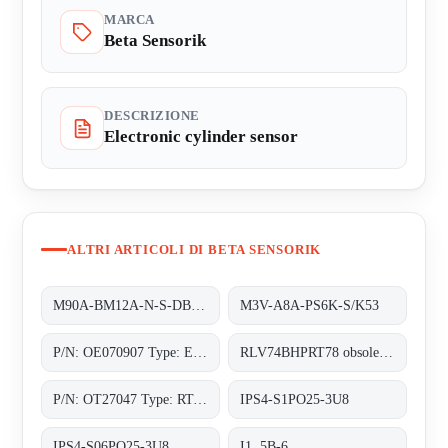
MARCA
Beta Sensorik
DESCRIZIONE
Electronic cylinder sensor
ALTRI ARTICOLI DI BETA SENSORIK
M90A-BM12A-N-S-DB/0, 8m/5pol;
M3V-A8A-PS6K-S/K53
P/N: OE070907 Type: EWM-M3-0-M
RLV74BHPRT78 obsolete, replacement P/N: OT27047 Type: RT-78-0-MHP;Lichttaster
P/N: OT27047 Type: RT-78-0-MHP
IPS4-S1PO25-3U8
IPS4-S06PO25-3U8
I1, 5B-6