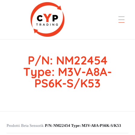
P/N: NM22454
CYP Trading
Professionelle Ersatzteilbeschaffung
Type: M3V-A8A-
PS6K-S/K53
Prodotti
Beta Sensorik
P/N: NM22454 Type: M3V-A8A-PS6K-S/K53
›
›