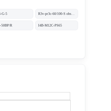
-G-5
R3v-pr3c-60/100-S obsolete no replacement
-50BP/R
I4B-M12C-PS65