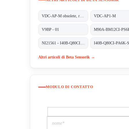
VDC-AP-M obsolete, replaced by VDC-AP1-M;INDUCTIVE COUPLER ALPHA PLUS
VDC-AP1-M
V9BP - 01
NI21561 - I40B-Q80CI-PA6K-S
I40B-Q80CI-PA6K-
Altri articoli di Beta Sensorik →
MODULO DI CONTATTO