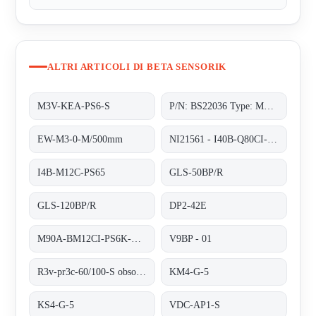
ALTRI ARTICOLI DI BETA SENSORIK
M3V-KEA-PS6-S
P/N: BS22036 Type: M90A-BM12CI-PS6K-S
EW-M3-0-M/500mm
NI21561 - I40B-Q80CI-PA6K-S
I4B-M12C-PS65
GLS-50BP/R
GLS-120BP/R
DP2-42E
M90A-BM12CI-PS6K-S/ta 200
V9BP - 01
R3v-pr3c-60/100-S obsolete no replacement
KM4-G-5
KS4-G-5
VDC-AP1-S