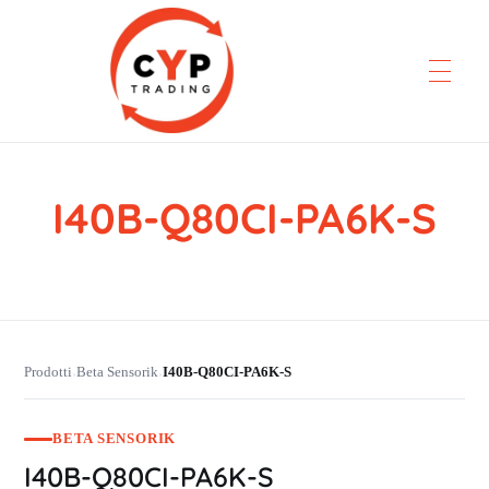
I40B-Q80CI-PA6K-S
CYP Trading
Professionelle Ersatzteilbeschaffung
Prodotti
Beta Sensorik
I40B-Q80CI-PA6K-S
›
›
BETA SENSORIK
I40B-Q80CI-PA6K-S