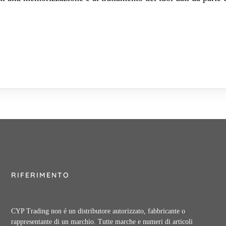
RIFERIMENTO
CYP Trading non é un distributore autorizzato, fabbricante o
rappresentante di un marchio. Tutte marche e numeri di articoli