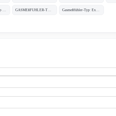
Gasmesscomputer Typ : 8022
GASMEßFUHLER-TYP: EXDETECTOR HC 150
Gasmeßfühler-Typ: ExDetector HC-100 Butan