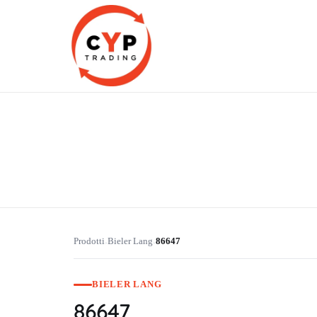
CYP Trading
Professionelle Ersatzteilbeschaffung
Prodotti
Bieler Lang
86647
›
›
BIELER LANG
86647