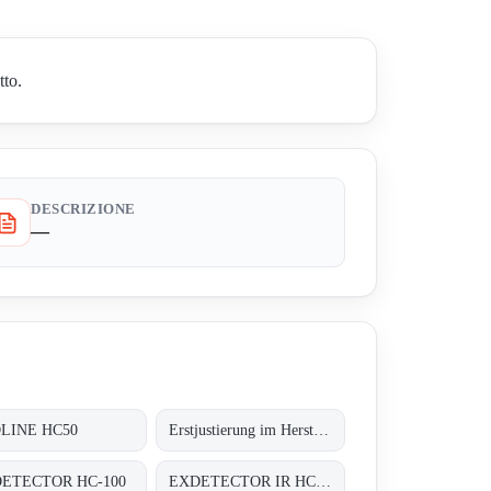
tto.
DESCRIZIONE
—
LINE HC50
Erstjustierung im Herstellerwerk auf 4 x Butan, 2 x Methan;
ETECTOR HC-100
EXDETECTOR IR HC 33M