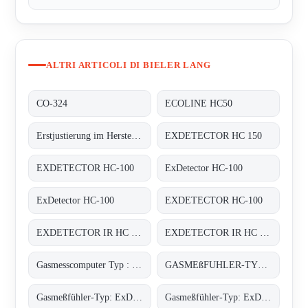
ALTRI ARTICOLI DI BIELER LANG
CO-324
ECOLINE HC50
Erstjustierung im Herstellerwerk auf 4 x Butan, 2 x Methan;
EXDETECTOR HC 150
EXDETECTOR HC-100
ExDetector HC-100
ExDetector HC-100
EXDETECTOR HC-100
EXDETECTOR IR HC 33M
EXDETECTOR IR HC 33M
Gasmesscomputer Typ : 8022
GASMEßFUHLER-TYP: EXDETECTOR HC 150
Gasmeßfühler-Typ: ExDetector HC-100 Butan
Gasmeßfühler-Typ: ExDetector HC-100 methan (C4H10)