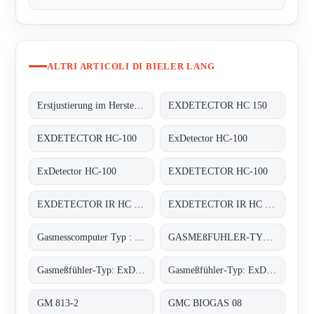
ALTRI ARTICOLI DI BIELER LANG
Erstjustierung im Herstellerwerk auf 4 x Butan, 2 x Methan;
EXDETECTOR HC 150
EXDETECTOR HC-100
ExDetector HC-100
ExDetector HC-100
EXDETECTOR HC-100
EXDETECTOR IR HC 33M
EXDETECTOR IR HC 33M
Gasmesscomputer Typ : 8022
GASMEßFUHLER-TYP: EXDETECTOR HC 150
Gasmeßfühler-Typ: ExDetector HC-100 Butan
Gasmeßfühler-Typ: ExDetector HC-100 methan (C4H10)
GM 813-2
GMC BIOGAS 08