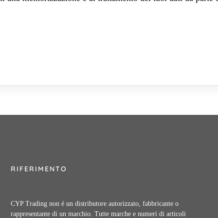
RIFERIMENTO
CYP Trading non é un distributore autorizzato, fabbricante o
rappresentante di un marchio. Tutte marche e numeri di articoli