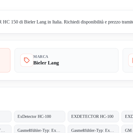
50 di Bieler Lang in Italia. Richiedi disponibilità e prezzo tramite 
MARCA
Bieler Lang
ExDetector HC-100
EXDETECTOR HC-100
GASMEßFUHLER-TYP: EXDETECTOR HC 150
Gasmeßfühler-Typ: ExDetector HC-100 Butan
Gasmeßfühler-Typ: ExDetector HC-100 methan (C4H10)
GM 