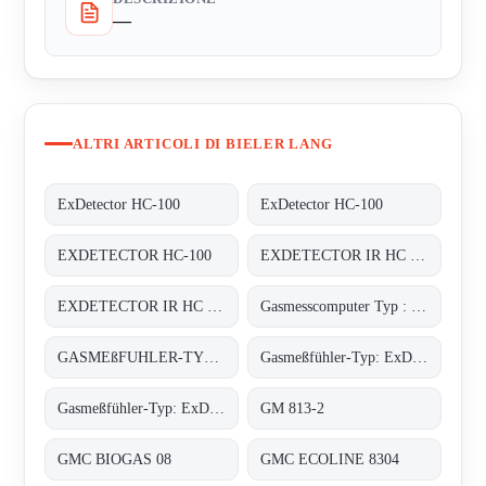
—
ALTRI ARTICOLI DI BIELER LANG
ExDetector HC-100
ExDetector HC-100
EXDETECTOR HC-100
EXDETECTOR IR HC 33M
EXDETECTOR IR HC 33M
Gasmesscomputer Typ : 8022
GASMEßFUHLER-TYP: EXDETECTOR HC 150
Gasmeßfühler-Typ: ExDetector HC-100 Butan
Gasmeßfühler-Typ: ExDetector HC-100 methan (C4H10)
GM 813-2
GMC BIOGAS 08
GMC ECOLINE 8304