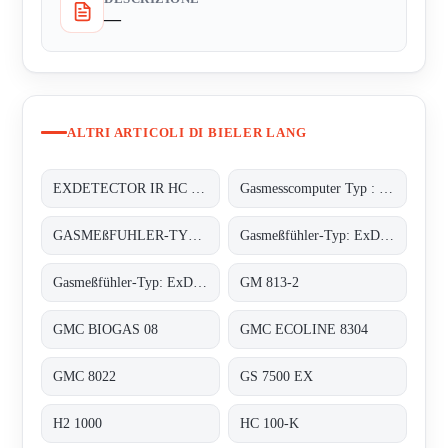
—
ALTRI ARTICOLI DI BIELER LANG
EXDETECTOR IR HC 33M
Gasmesscomputer Typ : 8022
GASMEßFUHLER-TYP: EXDETECTOR HC 150
Gasmeßfühler-Typ: ExDetector HC-100 Butan
Gasmeßfühler-Typ: ExDetector HC-100 methan (C4H10)
GM 813-2
GMC BIOGAS 08
GMC ECOLINE 8304
GMC 8022
GS 7500 EX
H2 1000
HC 100-K