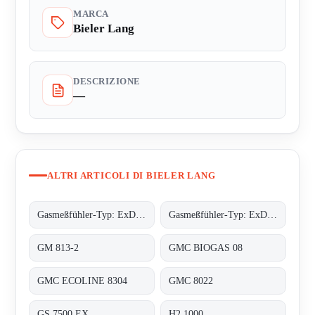
MARCA
Bieler Lang
DESCRIZIONE
—
ALTRI ARTICOLI DI BIELER LANG
Gasmeßfühler-Typ: ExDetector HC-100 Butan
Gasmeßfühler-Typ: ExDetector HC-100 methan (C4H10)
GM 813-2
GMC BIOGAS 08
GMC ECOLINE 8304
GMC 8022
GS 7500 EX
H2 1000