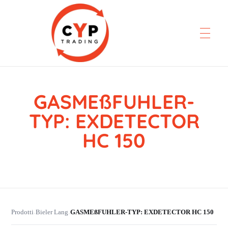
GASMEßFUHLER-
CYP Trading
Professionelle Ersatzteilbeschaffung
TYP: EXDETECTOR
HC 150
Prodotti
Bieler Lang
GASMEßFUHLER-TYP: EXDETECTOR HC 150
›
›