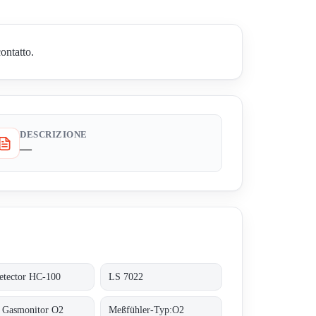
ontatto.
DESCRIZIONE
—
tector HC-100
LS 7022
 Gasmonitor O2
Meßfühler-Typ:O2