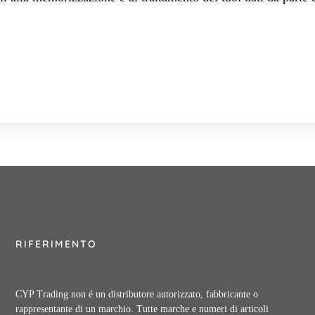
RIFERIMENTO
CYP Trading non é un distributore autorizzato, fabbricante o
rappresentante di un marchio. Tutte marche e numeri di articoli